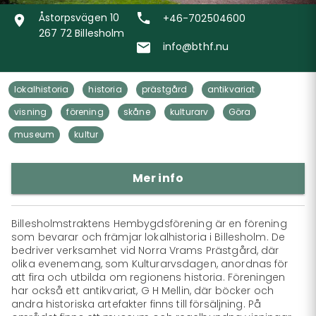
Åstorpsvägen 10
+46-702504600
267 72 Billesholm
info@bthf.nu
lokalhistoria
historia
prästgård
antikvariat
visning
förening
skåne
kulturarv
Göra
museum
kultur
Mer info
Billesholmstraktens Hembygdsförening är en förening 
som bevarar och främjar lokalhistoria i Billesholm. De 
bedriver verksamhet vid Norra Vrams Prästgård, där 
olika evenemang, som Kulturarvsdagen, anordnas för 
att fira och utbilda om regionens historia. Föreningen 
har också ett antikvariat, G H Mellin, där böcker och 
andra historiska artefakter finns till försäljning. På 