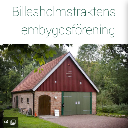
Billesholmstraktens
Hembygdsförening
+4