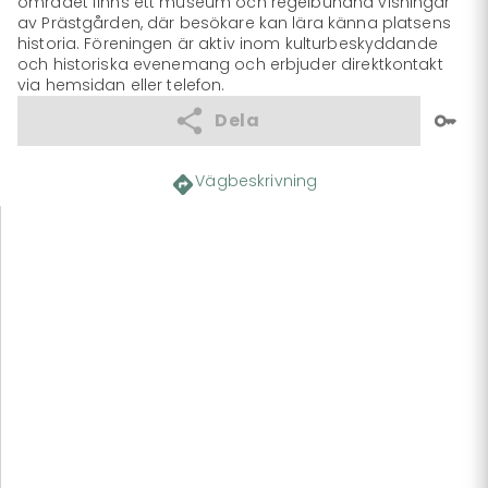
området finns ett museum och regelbundna visningar 
av Prästgården, där besökare kan lära känna platsens 
historia. Föreningen är aktiv inom kulturbeskyddande 
och historiska evenemang och erbjuder direktkontakt 
via hemsidan eller telefon.
Dela
Vägbeskrivning