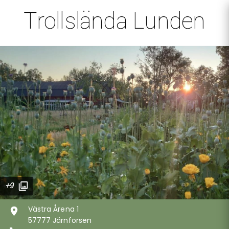
Trollslända Lunden
+9
Västra Årena 1
57777 Järnforsen