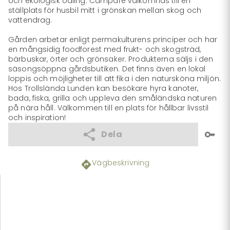
och ekologisk odling. Campare välkomnas till en 
ställplats för husbil mitt i grönskan mellan skog och 
vattendrag.

Gården arbetar enligt permakulturens principer och har 
en mångsidig foodforest med frukt- och skogsträd, 
bärbuskar, örter och grönsaker. Produkterna säljs i den 
säsongsöppna gårdsbutiken. Det finns även en lokal 
loppis och möjligheter till att fika i den natursköna miljön. 
Hos Trollslända Lunden kan besökare hyra kanoter, 
bada, fiska, grilla och uppleva den småländska naturen 
på nära håll. Välkommen till en plats för hållbar livsstil 
och inspiration!
Dela
Vägbeskrivning