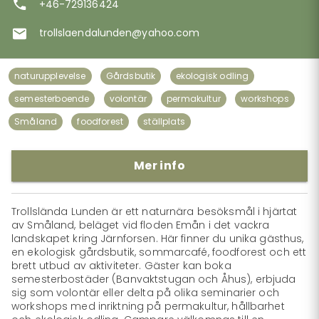
+46-729136424
trollslaendalunden@yahoo.com
naturupplevelse
Gårdsbutik
ekologisk odling
semesterboende
volontär
permakultur
workshops
Småland
foodforest
ställplats
Mer info
Trollslända Lunden är ett naturnära besöksmål i hjärtat 
av Småland, beläget vid floden Emån i det vackra 
landskapet kring Järnforsen. Här finner du unika gästhus, 
en ekologisk gårdsbutik, sommarcafé, foodforest och ett 
brett utbud av aktiviteter. Gäster kan boka 
semesterbostäder (Banvaktstugan och Åhus), erbjuda 
sig som volontär eller delta på olika seminarier och 
workshops med inriktning på permakultur, hållbarhet 