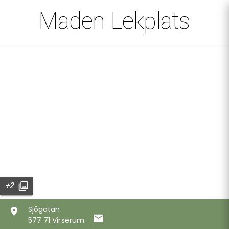
Maden Lekplats
+2
Sjögatan
577 71 Virserum