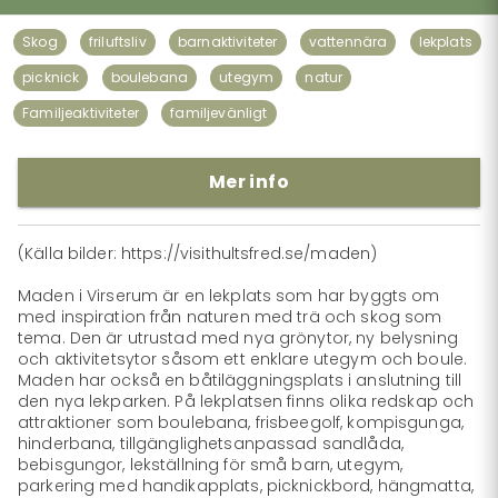
Skog
friluftsliv
barnaktiviteter
vattennära
lekplats
picknick
boulebana
utegym
natur
Familjeaktiviteter
familjevänligt
Mer info
(Källa bilder: https://visithultsfred.se/maden)

Maden i Virserum är en lekplats som har byggts om 
med inspiration från naturen med trä och skog som 
tema. Den är utrustad med nya grönytor, ny belysning 
och aktivitetsytor såsom ett enklare utegym och boule. 
Maden har också en båtiläggningsplats i anslutning till 
den nya lekparken. På lekplatsen finns olika redskap och 
attraktioner som boulebana, frisbeegolf, kompisgunga, 
hinderbana, tillgänglighetsanpassad sandlåda, 
bebisgungor, lekställning för små barn, utegym, 
parkering med handikapplats, picknickbord, hängmatta, 