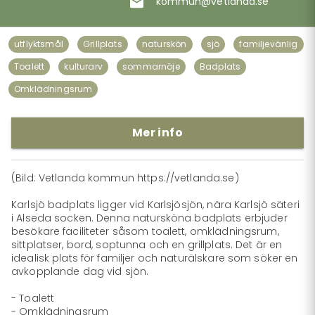
kommun@vetlanda.se
utflyktsmål
Grillplats
naturskön
sjö
familjevänlig
Toalett
kulturarv
sommarnöje
Badplats
Omklädningsrum
Mer info
(Bild: Vetlanda kommun https://vetlanda.se)

Karlsjö badplats ligger vid Karlsjösjön, nära Karlsjö säteri 
i Alseda socken. Denna natursköna badplats erbjuder 
besökare faciliteter såsom toalett, omklädningsrum, 
sittplatser, bord, soptunna och en grillplats. Det är en 
idealisk plats för familjer och naturälskare som söker en 
avkopplande dag vid sjön.

- Toalett

- Omklädningsrum
