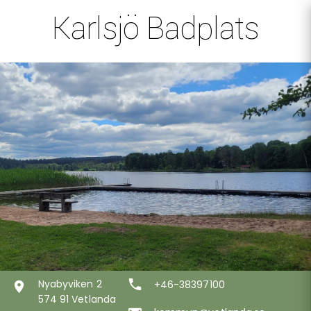
Karlsjö Badplats
Nyabyviken 2
+46-38397100
574 91 Vetlanda