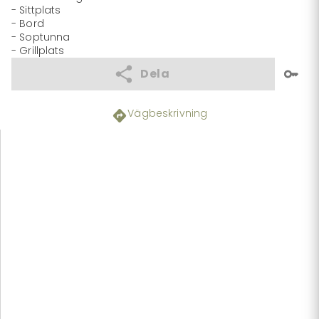
- Sittplats

- Bord

- Soptunna

- Grillplats
Dela
Vägbeskrivning