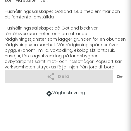
som vid starten 1791.

Hushållningssällskapet Gotland 1500 medlemmar och 
ett femtontal anställda.

Hushållningssällskapet på Gotland bedriver 
försöksverksamheten och omfattande 
rådgivningstjänster som lägger grunden för en obunden 
rådgivningsverksamhet. Vår rådgivning spänner över 
bygg, ekonomi, miljö, växtodling, ekologiskt lantbruk, 
husdjur, företagsutveckling på landsbygden, 
avbytartjänst samt mat- och hälsofrågor. Populärt kan 
verksamheten uttryckas följa linjen från jord till bord.
Dela
Vägbeskrivning