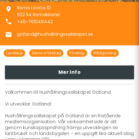
Roma Lövsta 10
622 54 Romakloster
+46-761049442
gotland@hushallningssallskapet.se
Lantbruk
Service företag
Företag
Rådgivning
Mer info
Välkommen till Hushållningssällskapet Gotland

Vi utvecklar Gotland!

Hushållningssällskapet på Gotland är en fristående 
medlemsorganisation. Vår verksamhetsidé är att 
genom kunskapsspridning främja utvecklingen av 
lantbruket och landsbygden – en uppgift lika aktuell idag 