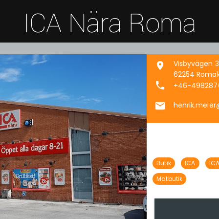
ICA Nära Roma
Visbyvägen 
62254 Romak
+46-498287
henrik.meier
Butik
ICA
IC
Matbutik