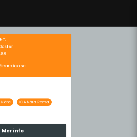
35C
loster
001
@nara.ica.se
A Nära
ICA Nära Roma
Mer info