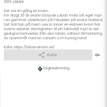
100% LABAN!

Det var en gång en kvarn...

För drygt 30 år sedan började Laban mala sitt eget mjöl 
i en gammal väderkvarn på Faludden på södra Gotland. 
Det höll han på med i sex är innan en eldriven kvarn fick 
överta arbetet. Hemligheten till ett fulländat mjöl är det 
gedigna hantverket, från den lokala odlaren till hantering 
av spannmål med en varsam och kunnig hand.

Källa: https://labanskvarn.se/
Dela
Vägbeskrivning