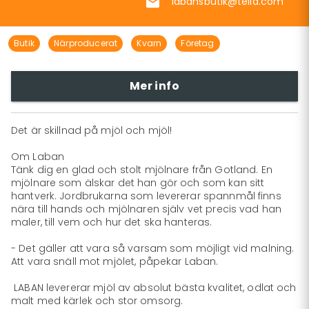
labansbutik@telia.com
Butik
Närproducerat
Kvarn
Företag
Mer info
Det är skillnad på mjöl och mjöl!

Om Laban

Tänk dig en glad och stolt mjölnare från Gotland. En 
mjöln­are som älskar det han gör och som kan sitt 
hantverk. Jordbrukarna som levererar spannmål finns 
nära till hands och mjölnaren själv vet precis vad han 
maler, till vem och hur det ska hanteras.

- Det gäller att vara så varsam som möjligt vid malning. 
Att vara snäll mot mjölet, påpekar Laban.

 LABAN levererar mjöl av absolut bästa kvalitet, odlat och 
malt med kärlek och stor omsorg.
