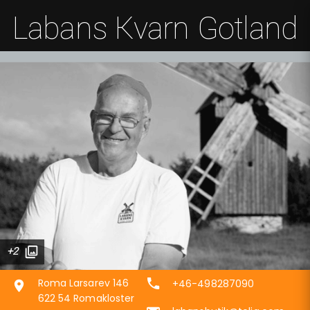
Labans Kvarn Gotland
+2
Roma Larsarev 146
+46-498287090
622 54 Romakloster