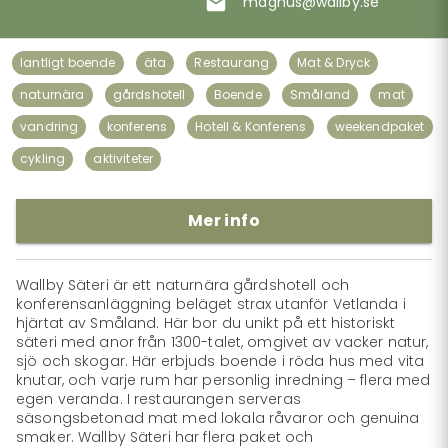
magnus@wallby.se
lantligt boende
äta
Restaurang
Mat & Dryck
naturnära
gårdshotell
Boende
Småland
mat
vandring
konferens
Hotell & Konferens
weekendpaket
cykling
aktiviteter
Mer info
Wallby Säteri är ett naturnära gårdshotell och 
konferensanläggning beläget strax utanför Vetlanda i 
hjärtat av Småland. Här bor du unikt på ett historiskt 
säteri med anor från 1300-talet, omgivet av vacker natur, 
sjö och skogar. Här erbjuds boende i röda hus med vita 
knutar, och varje rum har personlig inredning – flera med 
egen veranda. I restaurangen serveras 
säsongsbetonad mat med lokala råvaror och genuina 
smaker. Wallby Säteri har flera paket och 