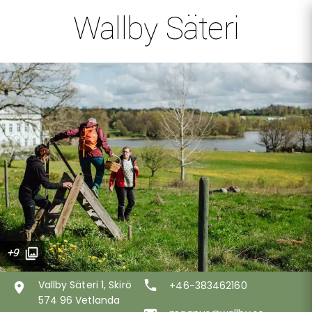
Wallby Säteri
+9
Vallby Säteri 1, Skirö
+46-383462160
574 96 Vetlanda