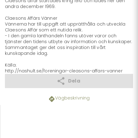
Claesons affär startades kring 1910 och lades ner den 
andra december 1969. 

Claesons Affärs Vänner

Vännerna har till uppgift att upprätthålla och utveckla 
Claesons Affär som ett nutida relik. 

- I den gamla lanthandeln fanns utöver varor och 
tjänster den tidens utbyte av information och kunskaper. 
Sammantaget ger det oss inspiration till vårt 
kunskapande idag.

Källa:

http://nashult.se/foreningar-cleasons-affars-vanner
Dela
Vägbeskrivning