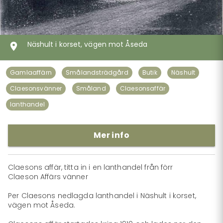
Näshult i korset, vägen mot Åseda
Gamlaaffärn
Smålandsträdgård
Butik
Näshult
Claesonsvänner
Småland
Claesonsaffär
lanthandel
Mer info
Claesons affär, titta in i en lanthandel från förr

Claeson Affärs vänner

Per Claesons nedlagda lanthandel i Näshult i korset, 
vägen mot Åseda.
