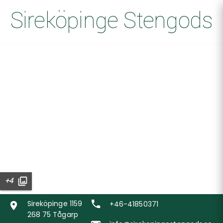
Sireköpinge Stengods
+4
Sireköpinge 1159
+46-41850371
268 75 Tågarp