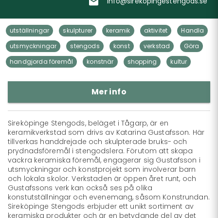
info@sirekopingestengods.se
utställningar
skulpturer
keramik
aktivitet
Handla
utsmyckningar
stengods
konst
verkstad
Göra
handgjorda föremål
konstnär
shopping
kultur
Mer info
Sireköpinge Stengods, beläget i Tågarp, är en 
keramikverkstad som drivs av Katarina Gustafsson. Här 
tillverkas handdrejade och skulpterade bruks- och 
prydnadsföremål i stengodslera. Förutom att skapa 
vackra keramiska föremål, engagerar sig Gustafsson i 
utsmyckningar och konstprojekt som involverar barn 
och lokala skolor. Verkstaden är öppen året runt, och 
Gustafssons verk kan också ses på olika 
konstutställningar och evenemang, såsom Konstrundan. 
Sireköpinge Stengods erbjuder ett unikt sortiment av 
keramiska produkter och är en betydande del av det 