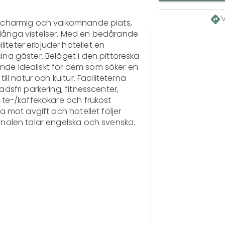
n charmig och välkomnande plats, 
 långa vistelser. Med en bedårande 
teter erbjuder hotellet en 
ina gäster. Beläget i den pittoreska 
nde idealiskt för dem som söker en 
till natur och kultur. Faciliteterna 
adsfri parkering, fitnesscenter, 
t te-/kaffekokare och frukost 
na mot avgift och hotellet följer 
sonalen talar engelska och svenska.