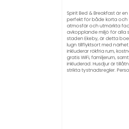
Spirit Bed & Breakfast är e
perfekt för både korta och
atmosfär och utmärkta facili
avkopplande miljö för alla s
staden Ekeby, är detta boe
lugn tillflyktsort med närhet 
inkluderar rökfria rum, kostn
gratis WiFi, familjerum, sam
inkluderad. Husdjur är tillåt
strikta tystnadsregler. Per