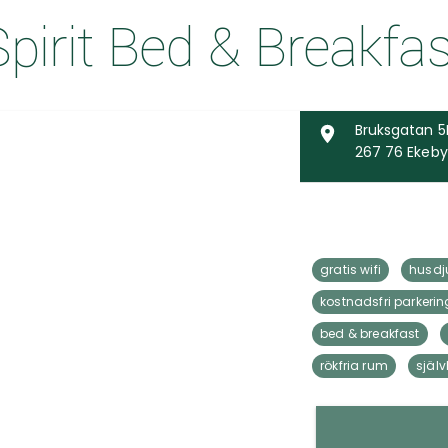
Spirit Bed & Breakfas
Bruksgatan 5
267 76 Ekeby
gratis wifi
husdju
kostnadsfri parkerin
bed & breakfast
rökfria rum
själ