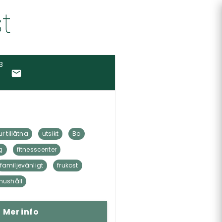
t
B
r tillåtna
utsikt
Bo
g
fitnesscenter
familjevänligt
frukost
vhushåll
Mer info