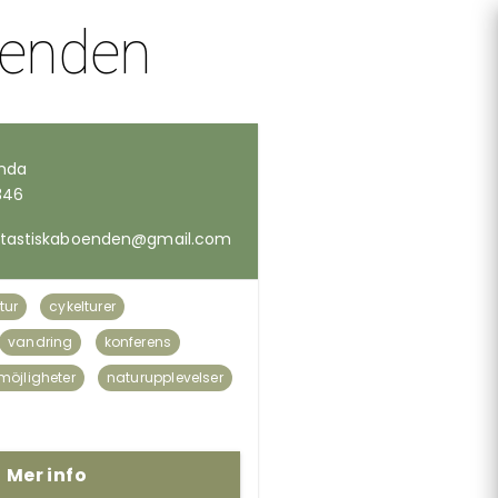
oenden
anda
346
tastiskaboenden@gmail.com
tur
cykelturer
vandring
konferens
lmöjligheter
naturupplevelser
Mer info