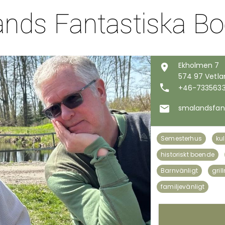
nds Fantastiska B
Ekholmen 7
574 97 Vetl
+46-733563
smalandsfan
Semesterhus
kul
historiskt boende
Barnvänligt
gril
familjevänligt