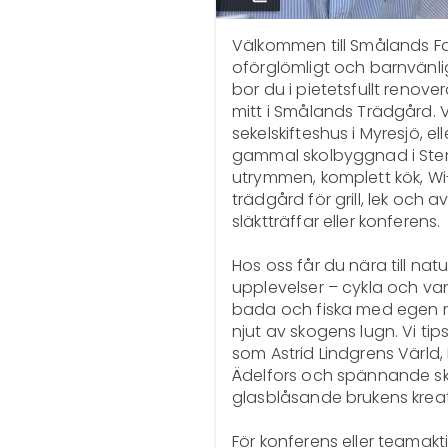
Välkommen till Smålands Fa
oförglömligt och barnvänli
bor du i pietetsfullt reno
mitt i Smålands Trädgård. Vä
sekelskifteshus i Myresjö, el
gammal skolbyggnad i Sten
utrymmen, komplett kök, Wi-
trädgård för grill, lek och av
släktträffar eller konferens.

Hos oss får du nära till natu
upplevelser – cykla och van
bada och fiska med egen r
njut av skogens lugn. Vi t
som Astrid Lindgrens Värld, 
Ädelfors och spännande skog
glasblåsande brukens kreativ
För konferens eller teamakti