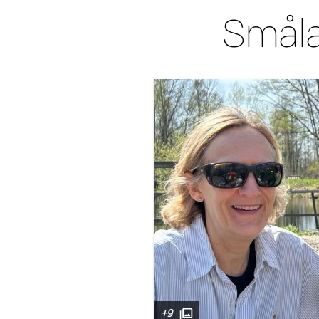
Småla
+9