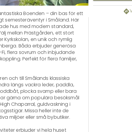
ntastiska Boenden – din bas för ett 
gt semesteräventyr i Småland. Här 
verade hus med modern standard, 
lj mellan Prästgården, ett stort 
ler Kyrkskolan, en unik och rymlig 
berga. Båda erbjuder generösa 
Fi, flera sovrum och inbjudande 
koppling. Perfekt för flera familjer, 
ren och till Smålands klassiska 
dra längs vackra leder, paddla, 
oddbåt, plocka svamp eller bara 
ipsar gärna om populära besöksmål 
High Chaparral, guldvaskning i 
sstigar. Missa heller inte de 
a miljöer eller små bybutiker.

viteter erbjuder vi hela huset 