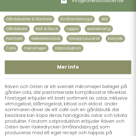
info@ravenochosten.se
Gårdsbutiker & Hantverk
Smålandsbrygd
äta
Gårdsbutik
Mat & Dryck
Loppis
evenemang
Hantverk
delikatessostar
lokalproducerat
komjölk
Café
mikromejeri
ostproduktion
Mer info
Räven och Osten är ett svenskt mikromejeri beläget på 
gården Lida, där pastöriserade komjölksostar tillverkas. 
Företaget erbjuder ett brett sortiment av ostar, inklusive 
vitmögelost, blåmögelost, kittost och eldost. Under 
sommaren driver de ett café och en gårdsbutik där 
besökare kan köpa deras handgjorda ostar och lokala 
produkter. Förutom ostproduktion erbjuder Räven och 
Osten även läskedrycken Smålandsbrygd, som 
produceras med ett eget recept och tappas på 