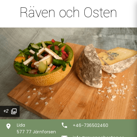
Räven och Osten
+2
Lida
+46-736502460
577 77 Järnforsen