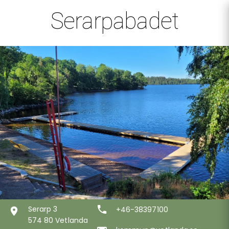
Serarpabadet
Serarp 3
+46-38397100
574 80 Vetlanda