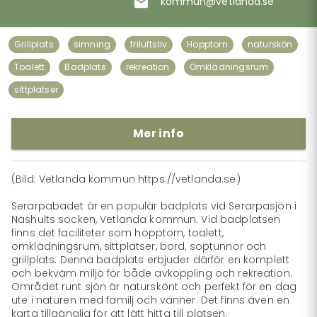
kommun@vetlanda.se
Grillplats
simning
friluftsliv
Hopptorn
naturskön
Toalett
Badplats
rekreation
Omklädningsrum
sittplatser
Mer info
(Bild: Vetlanda kommun https://vetlanda.se)

Serarpabadet är en populär badplats vid Serarpasjön i 
Näshults socken, Vetlanda kommun. Vid badplatsen 
finns det faciliteter som hopptorn, toalett, 
omklädningsrum, sittplatser, bord, soptunnor och 
grillplats. Denna badplats erbjuder därför en komplett 
och bekväm miljö för både avkoppling och rekreation. 
Området runt sjön är naturskönt och perfekt för en dag 
ute i naturen med familj och vänner. Det finns även en 
karta tillgänglig för att lätt hitta till platsen.