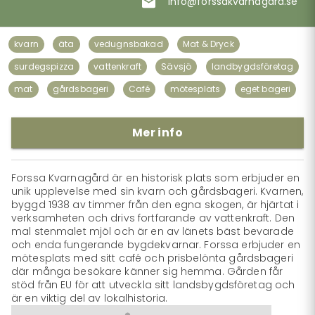
info@forssakvarnagard.se
kvarn
äta
vedugnsbakad
Mat & Dryck
surdegspizza
vattenkraft
Sävsjö
landbygdsföretag
mat
gårdsbageri
Café
mötesplats
eget bageri
Mer info
Forssa Kvarnagård är en historisk plats som erbjuder en 
unik upplevelse med sin kvarn och gårdsbageri. Kvarnen, 
byggd 1938 av timmer från den egna skogen, är hjärtat i 
verksamheten och drivs fortfarande av vattenkraft. Den 
mal stenmalet mjöl och är en av länets bäst bevarade 
och enda fungerande bygdekvarnar. Forssa erbjuder en 
mötesplats med sitt café och prisbelönta gårdsbageri 
där många besökare känner sig hemma. Gården får 
stöd från EU för att utveckla sitt landsbygdsföretag och 
är en viktig del av lokalhistoria.