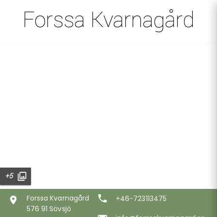
Forssa Kvarnagård
+5
Forssa Kvarnagård
+46-723113475
576 91 Sävsjö