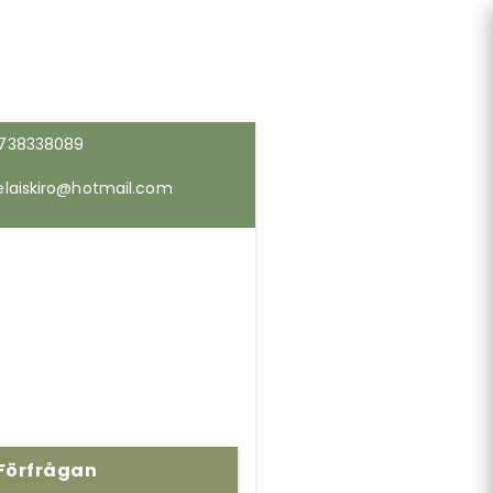
738338089
elaiskiro@hotmail.com
Förfrågan