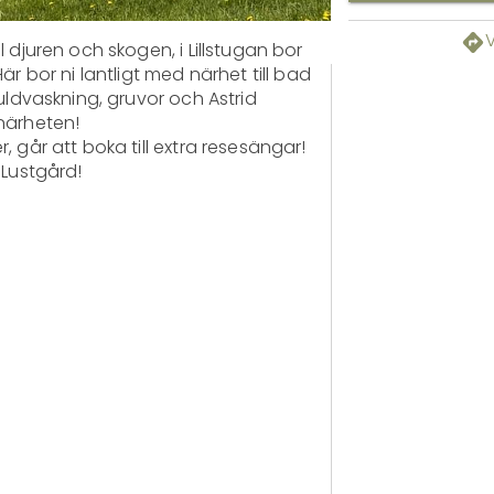
 djuren och skogen, i Lillstugan bor 
r bor ni lantligt med närhet till bad 
uldvaskning, gruvor och Astrid 
ärheten! 

 går att boka till extra resesängar! 
 Lustgård! 