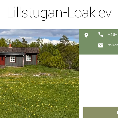
Lillstugan-Loaklev
+46-
mika