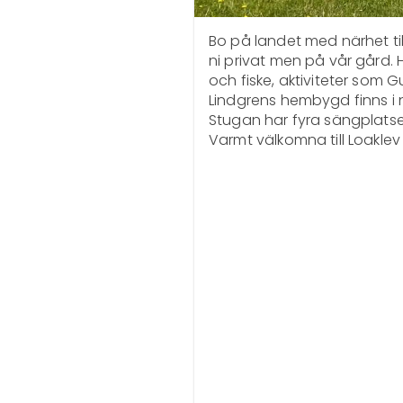
Bo på landet med närhet till
ni privat men på vår gård. Hä
och fiske, aktiviteter som G
Lindgrens hembygd finns i n
Stugan har fyra sängplatser,
Varmt välkomna till Loaklev