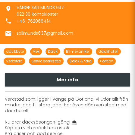
VÄNGE SALLMUNDS 637
622 36 Romakloster
+46-762066414
sallmunds637@gmail.com
däckbyte
Mek
Däck
Bilmekaniker
däckhotell
Verkstad
Serviceverkstad
Däck & fälg
Fordon
Mer info
Verkstad som ligger i Vänge på Gotland. Vi utför allt från 
mindre jobb till stora jobb. Har även däckverkstad med 
däckhotell.

Nu drar däcksäsongen igång! 🌨

Köp era vinterdäck hos oss.❄

Bra priser och god service. 
