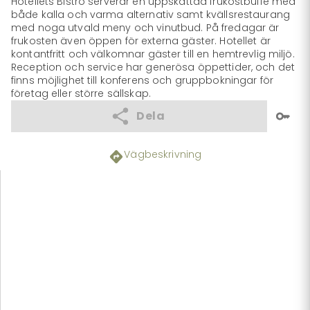
Hotellets Bistro serverar en uppskattad frukostbuffé med 
både kalla och varma alternativ samt kvällsrestaurang 
med noga utvald meny och vinutbud. På fredagar är 
frukosten även öppen för externa gäster. Hotellet är 
kontantfritt och välkomnar gäster till en hemtrevlig miljö. 
Reception och service har generösa öppettider, och det 
finns möjlighet till konferens och gruppbokningar för 
företag eller större sällskap.
Dela
Vägbeskrivning