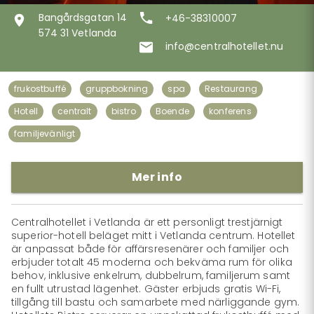
Bangårdsgatan 14
+46-38310007
574 31 Vetlanda
info@centralhotellet.nu
frukostbuffé
gruppbokning
spa
Restaurang
Hotell
centralt
bistro
Boende
konferens
familjevänligt
Mer info
Centralhotellet i Vetlanda är ett personligt trestjärnigt 
superior-hotell beläget mitt i Vetlanda centrum. Hotellet 
är anpassat både för affärsresenärer och familjer och 
erbjuder totalt 45 moderna och bekväma rum för olika 
behov, inklusive enkelrum, dubbelrum, familjerum samt 
en fullt utrustad lägenhet. Gäster erbjuds gratis Wi-Fi, 
tillgång till bastu och samarbete med närliggande gym. 