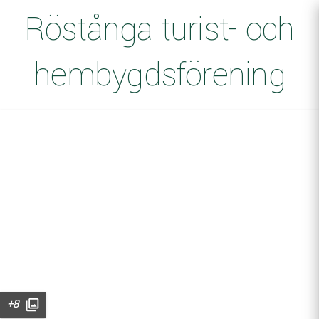
Röstånga turist- och
hembygdsförening
+8