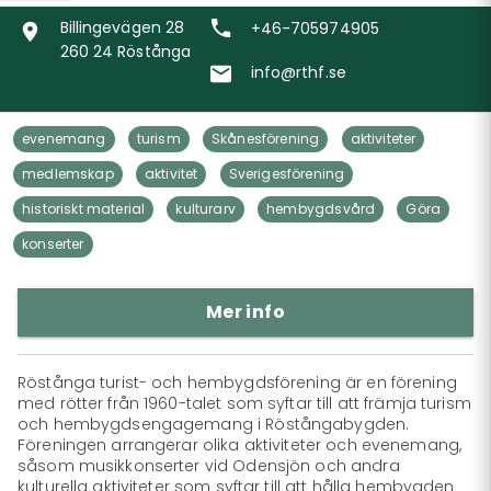
Billingevägen 28
+46-705974905
260 24 Röstånga
info@rthf.se
evenemang
turism
Skånesförening
aktiviteter
medlemskap
aktivitet
Sverigesförening
historiskt material
kulturarv
hembygdsvård
Göra
konserter
Mer info
Röstånga turist- och hembygdsförening är en förening 
med rötter från 1960-talet som syftar till att främja turism 
och hembygdsengagemang i Röstångabygden. 
Föreningen arrangerar olika aktiviteter och evenemang, 
såsom musikkonserter vid Odensjön och andra 
kulturella aktiviteter som syftar till att hålla hembygden 