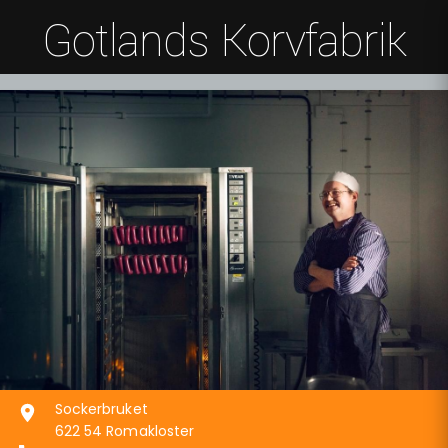
Gotlands Korvfabrik
Sockerbruket
622 54 Romakloster