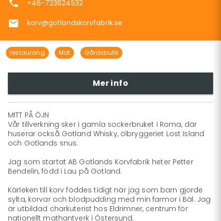
+46-723624532
korv@gotlandskorvfabrik.se
restaurang
Mat
Gårdsbutik
Mer info
MITT PÅ ÖJN

Vår tillverkning sker i gamla sockerbruket i Roma, där 
huserar också Gotland Whisky, ölbryggeriet Lost Island 
och Gotlands snus.

Jag som startat AB Gotlands Korvfabrik heter Petter 
Bendelin, född i Lau på Gotland.

Kärleken till korv föddes tidigt när jag som barn gjorde 
sylta, korvar och blodpudding med min farmor i Bäl. Jag 
är utbildad charkuterist hos Eldrimner, centrum för 
nationellt mathantverk i Östersund.
