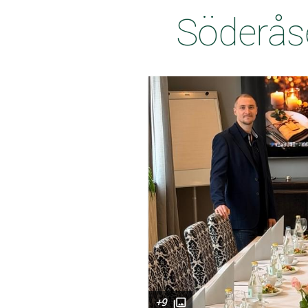
Söderåse
+9