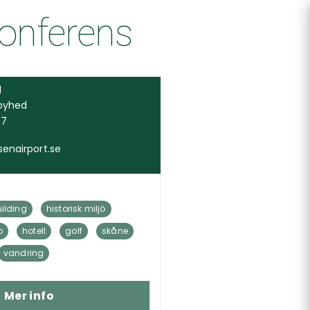
Konferens
1
gbyhed
77
enairport.se
ilding
historisk miljö
p
hotell
golf
skåne
vandring
Mer info