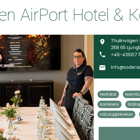
n AirPort Hotel & 
Thulinvägen 
268 65 Ljun
+46-435107
info@soderas
festlokal
teambu
konferens
bröllo
naturupplevelser