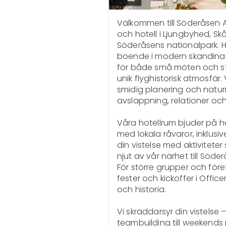
Välkommen till Söderåsen Air
och hotell i Ljungbyhed, Skå
Söderåsens nationalpark. Här 
boende i modern skandinavis
för både små möten och st
unik flyghistorisk atmosfär. 
smidig planering och naturn
avslappning, relationer och i
Våra hotellrum bjuder på h
med lokala råvaror, inklusiv
din vistelse med aktiviteter
njut av vår närhet till Söd
För större grupper och före
fester och kickoffer i Offic
och historia. 

Vi skräddarsyr din vistelse
teambuilding till weekends 