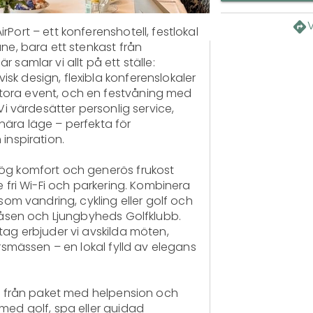
Port – ett konferenshotell, festlokal 
ne, bara ett stenkast från 
samlar vi allt på ett ställe: 
k design, flexibla konferenslokaler 
ora event, och en festvåning med 
Vi värdesätter personlig service, 
ära läge – perfekta för 
nspiration. 

ög komfort och generös frukost 
e fri Wi-Fi och parkering. Kombinera 
 som vandring, cykling eller golf och 
eråsen och Ljungbyheds Golfklubb. 
tag erbjuder vi avskilda möten, 
ersmässen – en lokal fylld av elegans 
 – från paket med helpension och 
med golf, spa eller guidad 