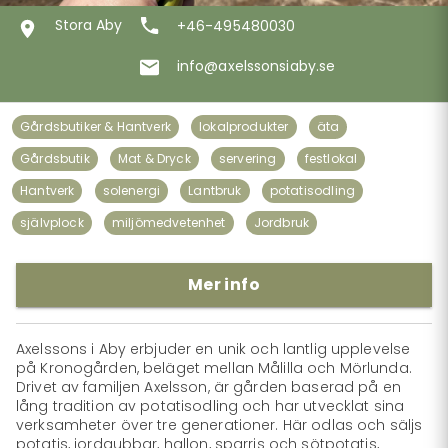
Stora Aby
+46-495480030
info@axelssonsiaby.se
Gårdsbutiker & Hantverk
lokalprodukter
äta
Gårdsbutik
Mat & Dryck
servering
festlokal
Hantverk
solenergi
Lantbruk
potatisodling
självplock
miljömedvetenhet
Jordbruk
Mer info
Axelssons i Aby erbjuder en unik och lantlig upplevelse 
på Kronogården, beläget mellan Målilla och Mörlunda. 
Drivet av familjen Axelsson, är gården baserad på en 
lång tradition av potatisodling och har utvecklat sina 
verksamheter över tre generationer. Här odlas och säljs 
potatis, jordgubbar, hallon, sparris och sötpotatis, 