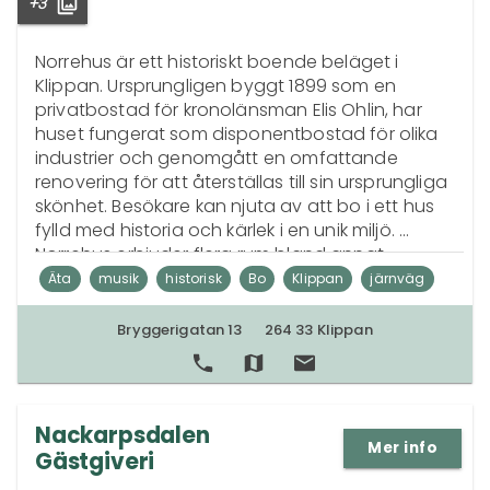
+3
Norrehus är ett historiskt boende beläget i 
Klippan. Ursprungligen byggt 1899 som en 
privatbostad för kronolänsman Elis Ohlin, har 
huset fungerat som disponentbostad för olika 
industrier och genomgått en omfattande 
renovering för att återställas till sin ursprungliga 
skönhet. Besökare kan njuta av att bo i ett hus 
fylld med historia och kärlek i en unik miljö. 
Norrehus erbjuder flera rum bland annat 
Disponentrummet och Verkstaden med 
Äta
musik
historisk
Bo
Klippan
järnväg
moderna bekvämligheter som eget badrum, Tv 
renovering
standup
accommodation
villas
med Netflix, gemensamt pentry och fri WiFi. 
Bryggerigatan 13
264 33 Klippan
Lägenheten på tredje våningen kan även hyras 
konserter
restaurang
per månad, och det finns möjlighet till guidade 
vandringar i närheten.
Nackarpsdalen
Mer info
Gästgiveri