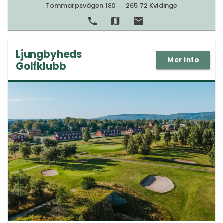
varierar beroende på evenemang och ålder.
Tommarpsvägen 180
265 72 Kvidinge
kultur
Ljungbyheds
Mer info
Golfklubb