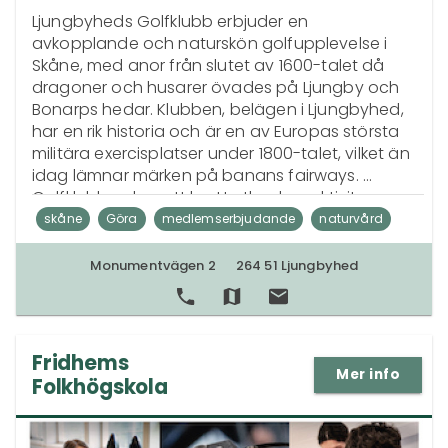
Ljungbyheds Golfklubb erbjuder en 
avkopplande och naturskön golfupplevelse i 
Skåne, med anor från slutet av 1600-talet då 
dragoner och husarer övades på Ljungby och 
Bonarps hedar. Klubben, belägen i Ljungbyhed, 
har en rik historia och är en av Europas största 
militära exercisplatser under 1800-talet, vilket än 
idag lämnar märken på banans fairways. 
Golfklubben har ett brett utbud av aktiviter 
inklusive tävlingar, medlemsförmåner, och el-
skåne
Göra
medlemserbjudande
naturvård
plats för husbilar och husvagnar. Klubben 
elplats
militärhistoria
naturupplevelse
tävlingar
engagerar sig i naturvårdsprojekt, och områden 
Monumentvägen 2
264 51 Ljungbyhed
kring golfbanan är beroende av bränning för 
greenfee
golf
scenisk
att bevara biologisk mångfald. Ljungbyheds GK 
erbjuder även samarbeten med lokala boenden 
och gästgiverier för golfpaket.
Fridhems
Mer info
Folkhögskola