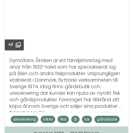
+9
Dymöllans Ålrökeri är ett familjeföretag med 
anor från 1920-talet som har specialiserat sig 
på ålen och andra fiskprodukter. Ursprungligen 
etablerat i Danmark, flyttade verksamheten till 
Sverige 1974. Idag finns gårdsbutik och 
uteservering där kunder kan njuta av nyrökt fisk 
och gårdsprodukter. Företaget har tillstånd att 
köpa ål inom Sverige och säljer sina produkter 
främst inom EU.
uteservering
rökeri
Äta
ål
lax
gårdsbutik
Handla
sill
fisk
familjeföretag
servering