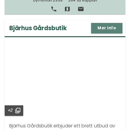
Dymöllan 2359
264 92 Klippan
shopping
Söderåsen
Bjärhus Gårdsbutik
Mer info
+2
Bjärhus Gårdsbutik erbjuder ett brett utbud av 