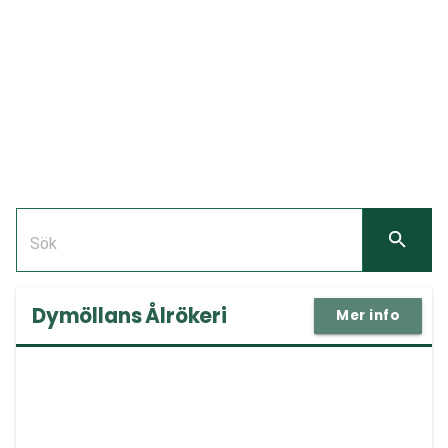
Dymöllans Ålrökeri
Mer info