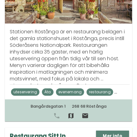
Stationen Röstånga är en restaurang belägen i 
det gamla stationshuset i Röstånga, precis intill 
Söderåsens Nationalpark. Restaurangen 
inhydser cirka 35 gäster, med en härlig 
uteservering öppen från tidig vår till sen höst. 
Menyn varierar dagligen för att bibehålla 
inspiration i matlagningen och minimera 
matsvinnet, med fokus på lokala och 
säsongsbetonade råvaror. Restaurangens 
historia sträcker sig tillbaka över 20 år men drivs 
uteservering
Äta
evenemang
restaurang
sedan våren 2021 av krögarna Anna och Daniel. 
catering
matsvinn
Sverige
Stationen Röstånga erbjuder även mat att ta 
Bangårdsgatan 1
268 68 Röstånga
med och catering för fester och evenemang.
Söderåsens Nationalpark
matlagning
station
säsongsbetonat
lokala råvaror
Restaurang Sitt In
Mer info