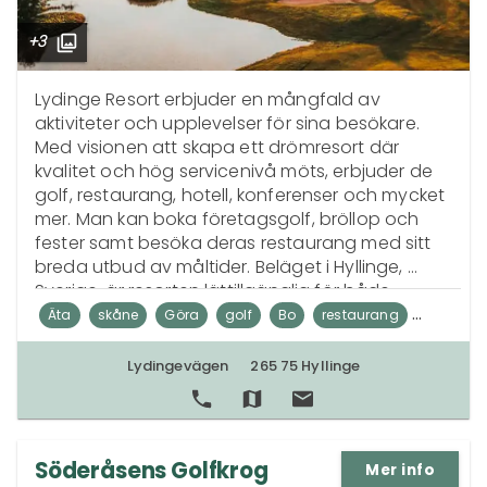
+3
Lydinge Resort erbjuder en mångfald av 
aktiviteter och upplevelser för sina besökare. 
Med visionen att skapa ett drömresort där 
kvalitet och hög servicenivå möts, erbjuder de 
golf, restaurang, hotell, konferenser och mycket 
mer. Man kan boka företagsgolf, bröllop och 
fester samt besöka deras restaurang med sitt 
breda utbud av måltider. Beläget i Hyllinge, 
Sverige, är resorten lättillgänglig för både 
lokalbor och internationella besökare.
Äta
skåne
Göra
golf
Bo
restaurang
konferens
resort
padel
hotell
event
spa
Lydingevägen
265 75 Hyllinge
golfklubb
middag
Söderåsens Golfkrog
Mer info