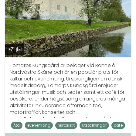
+7
Tomarps Kungsgård är beläget vid Rönne å i 
Nordvästra Skåne och är en populär plats för 
kultur och evenemang. Ursprungligen en dansk 
medeltidsborg, Tomarps Kungsgård erbjuder 
utställningar, musik och teater samt ett café för 
besökare. Under högsäsong arrangeras många 
aktiviteter inkluderande afternoon tea, 
motorträffar, konserter och 
medeltidsmarknader. Tomarps Kungsgårds 
Vänner erbjuder medlemmar fri entré till 
Äta
evenemang
historiskt
utställningar
café
utställningar och andra förmåner. Entréavgifter 
musik
skåne
konst
teater
Göra
utflyktsmål