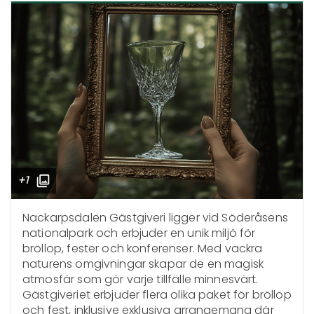
+1
Nackarpsdalen Gästgiveri ligger vid Söderåsens 
nationalpark och erbjuder en unik miljö för 
bröllop, fester och konferenser. Med vackra 
naturens omgivningar skapar de en magisk 
atmosfär som gör varje tillfälle minnesvärt. 
Gästgiveriet erbjuder flera olika paket för bröllop 
och fest, inklusive exklusiva arrangemang där 