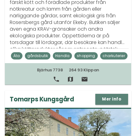
färskt kött och förädlade produkter från 
nötkreatur och lamm från gården eller 
närliggande gårdar, samt ekologisk gris från 
Rosersbergs gård utanför Ekeby. Butiken säljer 
även egna KRAV-grönsaker och andra 
ekologiska produkter. Öppettiderna är på 
torsdagar till lördagar, där besökare kan handla 
olika köttprodukter såsom entrecote, nötstek, 
flankstek med mera. Bjärhus står för omsorg om 
Äta
gårdsbutik
Handla
shopping
charkuterier
miljö, människor och djur och kombinerar detta 
nötkött
hantverk
gris
eko-produkter
med tradition och hantverk.
Bjärhus 7738
264 93 Klippan
miljöomsorg
KRAV-grönsaker
lokalproducerat
lamm
Tomarps Kungsgård
Mer info