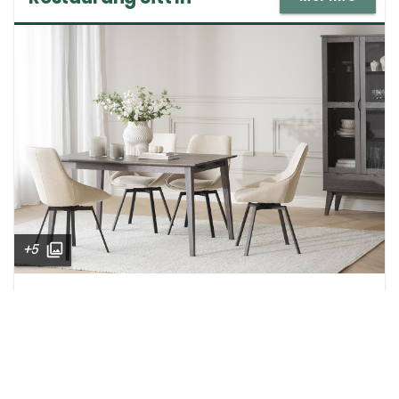
+5
Restaurang Sitt In är en del av Ekeby Möbler, ett 
familjeföretag med personlig service sedan 
1980. Restaurangen erbjuder en mysig miljö för 
matpauser när du besöker möbelbutiken. Här 
kan kunder njuta av en matpaus under sin 
shopping och uppleva Ekeby Möblers unika 