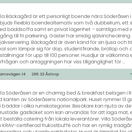
tiviteter som vandring, cykling eller golf och njut av vår när
öderåsen och Ljungbyheds Golfklubb. För större grupper 
lla Bäckagård är ett personligt boende nära Söderåsen i 
bjuder vi avskilda möten, fester och kickoffer i Officersm
bjuds flexibla boendealternativ som två dubbelrum, ett s
kal fylld av elegans och historia. 

ed bäddsoffa samt en privat lägenhet – samtliga med wif
llgång till fri parkering. Gäster har smidig självincheckning
 skräddarsyr din vistelse – från paket med helpension och
självservering. Bäckagård är även känd för sin ljusa och 
ambuilding till weekends med golf, spa eller guidad flyghis
kal som lämpar sig för dop, studentfirande, bröllop och 
ntakta oss för att boka boende, konferens eller fest och
llställningar för upp till 100 personer. Husdjur är välkomna e
sta av Skåne i unik miljö.
rfrågan och anläggningen har viss tillgänglighet för 
nktionshindrade. Villa Bäckagård drivs av en familj med m
uset nytt liv och erbjuda en välkomnande och harmonisk 
amsvägen 14
265 32 Åstorp
ära naturupplevelser och kommunikationer till Helsingbor
resundsregionen.
illa Söderåsen är en charmig bed & breakfast belägen i R
id kanten av Söderåsens nationalpark. Huset rymmer 13 
 bäddar i olika rumskategorier. Besökare kan njuta av det f
rustade gästköket som kan användas för att laga mat, ell
t beställa catering från lokala leverantörer. Villa Söderås
 KRAV-certifierad frukostbuffé och har en rymlig trädgård
koppling och utomhusaktiviteter. Huset är lämpligt för oli