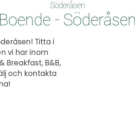
Söderåsen
Boende - Söderåse
eråsen! Titta i
en vi har inom
 Breakfast, B&B,
älj och kontakta
na!