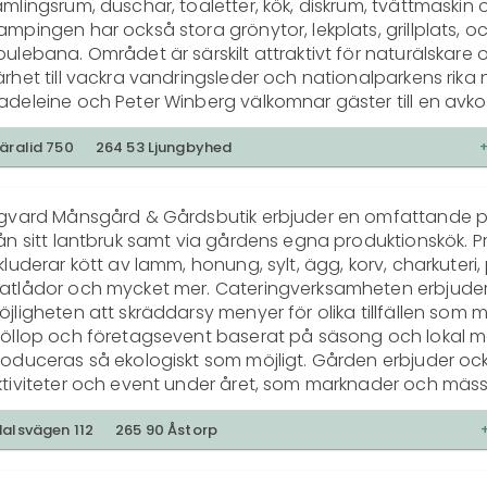
mlingsrum, duschar, toaletter, kök, diskrum, tvättmaskin 
mpingen har också stora grönytor, lekplats, grillplats, oc
ulebana. Området är särskilt attraktivt för naturälskare o
rhet till vackra vandringsleder och nationalparkens rika n
adeleine och Peter Winberg välkomnar gäster till en avk
stelse i naturnära miljö. Skäralids Camping är medlem i S
mping och dessutom djurvänligt, vilket gör det möjligt fö
äralid 750
264 53 Ljungbyhed
t ta med husdjur.
igvard Månsgård & Gårdsbutik erbjuder en omfattande pro
ån sitt lantbruk samt via gårdens egna produktionskök. P
kluderar kött av lamm, honung, sylt, ägg, korv, charkuteri, p
atlådor och mycket mer. Cateringverksamheten erbjuder
jligheten att skräddarsy menyer för olika tillfällen som m
röllop och företagsevent baserat på säsong och lokal m
roduceras så ekologiskt som möjligt. Gården erbjuder ock
ktiviteter och event under året, som marknader och mäss
öjligheten att boka boende under vissa perioder.
alsvägen 112
265 90 Åstorp