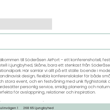
lkommen till Söderåsen AirPort – ett konferenshotell, fest
tell i Ljungbyhed, Skåne, bara ett stenkast från Söderåse
tionalpark. Här samlar vi allt på ett ställe: boende i mode
andinavisk design, flexibla konferenslokaler för både sm
h stora event, och en festvåning med unik flyghistorisk a
rdesätter personlig service, smidig planering och naturn
rfekta för avslappning, relationer och inspiration. 

åra hotellrum bjuder på hög komfort och generös frukost
varor, inklusive fri Wi-Fi och parkering. Kombinera din vist
ulinvägen 1
268 65 Ljungbyhed