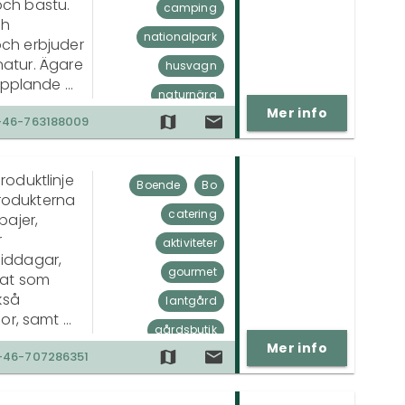
och bastu. 
camping
h 
nationalpark
ch erbjuder 
atur. Ägare 
husvagn
opplande 
naturnära
CR Svensk 
Mer info
+46-763188009
r gäster 
husbil
tält
vandringsleder
duktlinje 
avkoppling
Boende
Bo
rodukterna 
catering
ajer, 
 
aktiviteter
iddagar, 
gourmet
at som 
så 
lantgård
or, samt 
gårdsbutik
Mer info
+46-707286351
Handla
event
ekologisk