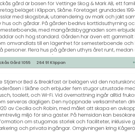
ckås gård är basen för Vettinge Skog & Mark AB, ett famil
öretag beläget i Klippan, Skåne. Företaget grundades 199
ysslar med skogsbruk, utarrendering av mark och jakt sam
v hus och gårdar. På gården bedrivs korttidsuthyrning oc
emesterboende, med mangårdsbyggnaden som erbjuder 
äddar och hög standard. Gården har även ett gammalt 
om omvandlats till en lägenhet för semesterboende och 
å personer. Flera hus på gården uthyrs året runt, medan 
atus som fritidshus. Gården erbjuder en tyst och fridfull mil
lägen i skogens tystnad, och solceller på taken ger gård
ckås Gård 1055
264 91 Klippan
örutom uthyrning av boenden förvaltar företaget även 
om används för förvaring av bilar och husvagnar under 
e Stjärnor Bed & Breakfast är belägen vid den natursköna
intersäsongen. Företaget förvaltar markerna och husen 
öderåsen i Skåne och erbjuder fem stugor utrustade med
rende från Monica Gyllenstierna, vars familj ägt ägorna i 
sch, toalett, och Wi-Fi. Vid övernattning ingår alltid fruko
enerationer.
om serveras dagligen. Den nyöppnade verksamheten driv
020 av Cecilia och Robin, med målet att skapa en avkop
mtrevlig miljö för sina gäster. På hemsidan kan besökare 
formation om stugornas storlek och faciliteter, inklusive gr
arkering och privata ingångar. Omgivningen kring Kågerö
ika naturaktiviteter och sevärdheter, inklusive vandringar