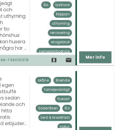
jeägt 
närodlat
Bo
tystnad
4 och 
matkultur
Klippan
t uthyrning 
h 
shopping
uthyrning
tio 
renovering
hönshus 
kan husera 
skogsbruk
några har 
semesterboende
jö, 
Mer info
+46-734010378
en energi. 
gård
solceller
byggnader 
familjeägt
 
genom ett 
fritidshus
skåne
Boende
 egen 
familjevänligt
stbuffé 
s sedan 
frukost
plande och 
Söderåsen
Bo
hitta 
atis 
bed & breakfast
d erbjuder 
natur
 och besök 