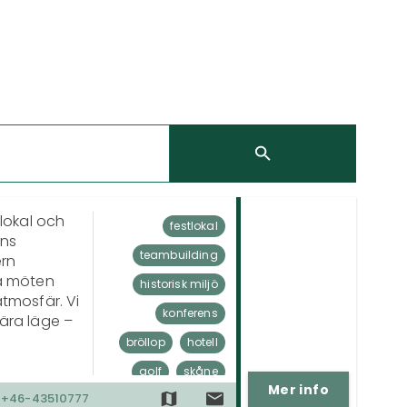
lokal och 
festlokal
ns 
teambuilding
rn 
å möten 
historisk miljö
tmosfär. Vi 
konferens
ära läge – 
bröllop
hotell
golf
skåne
 med lokala 
Mer info
+46-43510777
else med 
naturupplevelser