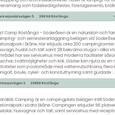
venemang som födelsedagsfester, företagsevents, bröllo
rkshops. För större grupper finns möjlighet att hyra 
stångagården, som ligger i närheten och erbjuder en stor
ckarpsdalsvägen 5
268 68 Röstånga
p till 80 personer.
irst Camp Röstånga – Söderåsen är en naturskön och fami
amping- och semesteranläggning belägen vid Söderåse
tionalpark i Skåne. Här erbjuds cirka 200 campingtomter 
svagn, husbil och tält samt 28 bekväma stugor i olika stor
mrådet har sex servicehus med moderna faciliteter såsom 
uschar, tvättmöjligheter och kök. Gäster kan njuta av en
ktiviteter som poolområde med vattenrutschbana, flera le
inigolf, boule, cykel- och kanotuthyrning samt guidade 
aturupplevelser. Under sommaren anordnas barnklubb, 
ktivitetsprogram och kvällsunderhållning. Campingen är 
inkarpsvägen 3
26868 Röstånga
h har rastgård samt närhet till badsjö (Odensjön) och ell
atsen är perfekt både för barnfamiljer, naturälskare och 
käralids Camping är en campingplats belägen intill Söder
iluftsentusiaster som vill kombinera avkoppling med roliga
tionalpark i södra Skåne. Campingen erbjuder 56 platser 
emesterdagar.
sbilar, husvagnar och tält, samt servicehus med receptio