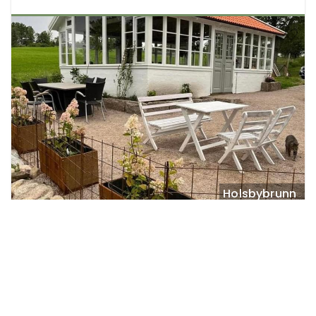
Holsbybrunn
Kafé Orangeriet

Njut av hembakat fika med vacker utsikt över 
ängar och hagar.