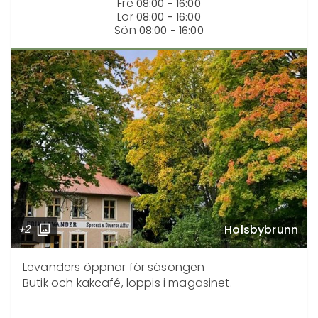
Fre
08:00 - 16:00
Lör
08:00 - 16:00
Sön
08:00 - 16:00
Holsbybrunn
+2
Levanders öppnar för säsongen

Butik och kakcafé, loppis i magasinet.