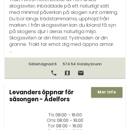
skogssviter, inbäddade på ett naturligt sätt 
med minimal påverkan på skogen runt omkring. 
Du bor längs trädstammarna, upphöjd från 
marken. I från skogssviten kan du ibland få syn 
på skogens djur i deras naturliga miljö. 
Skogssviten är din fristad. Tystnaden är din 
granne. Trakt tar emot dig med öppna armar.

En unik vistelse i hjärtat av skogen.

Med en öppen utsikt över orörd skog kommer 
Sällehägnad 6
574 54 Holsbybrunn
du till Trakt Forest Hotel. Här är du skyddad från 
omvärldens brus i grönska och snö, alltid på 
naturens villkor där upplevelsen styrs av 
årstiden. Skogssviterna är skalen som sätter 
Levanders öppnar för
Mer info
naturen i fokus dygnet runt. Skogen inbjuder till 
säsongen - Ädelfors
ett lugn som får dig att glömma stadens stress 
för en stund.
Tis
08:00 - 16:00
Ons
08:00 - 16:00
Tor
08:00 - 16:00