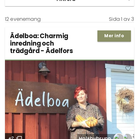
12 evenemang
Sida 1 av 3
Ädelboa: Charmig
Mer info
inredning och
trädgård - Ädelfors
Holsbybrunn
+2