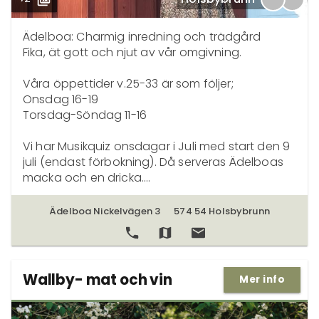
Ädelboa: Charmig inredning och trädgård

Fika, ät gott och njut av vår omgivning.

Våra öppettider v.25-33 är som följer;

Onsdag 16-19

Torsdag-Söndag 11-16

Vi har Musikquiz onsdagar i Juli med start den 9 
juli (endast förbokning). Då serveras Ädelboas 
macka och en dricka.

Samt den 12&13 juli har vi Familjehelg tillsammans 
Ädelboa Nickelvägen 3
574 54 Holsbybrunn
med Loaklev Lustgård. Ett evenemang för hela 
familjen, med aktiviteter som riktar sig till barnen.

Vad är Ädelboa?

Wallby- mat och vin
Mer info
En charmig inredningsbutik, mitt i de 
småländska skogarna. Här kan du hitta allt från 