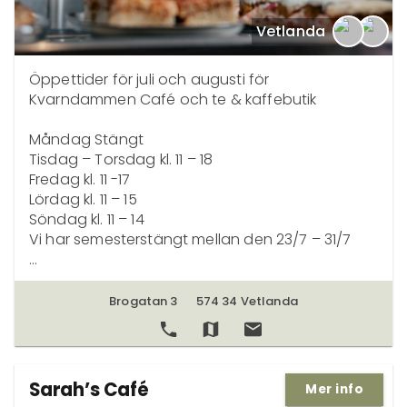
Vetlanda
Öppettider för juli och augusti för 
Kvarndammen Café och te & kaffebutik

Måndag Stängt

Tisdag – Torsdag kl. 11 – 18

Fredag kl. 11 -17

Lördag kl. 11 – 15

Söndag kl. 11 – 14

Vi har semesterstängt mellan den 23/7 – 31/7

Kvarndammens Bed & Breakfast erbjuder en 
hemtrevlig vistelse i Vetlandas natursköna 
Brogatan 3
574 34 Vetlanda
omgivning. Med sina tre charmiga hus - 
Garvaregården, Ekdahls och Bäckalyckan - är 
det ett perfekt ställe för dem som söker en 
avkopplande miljö. 

Sarah’s Café
Mer info